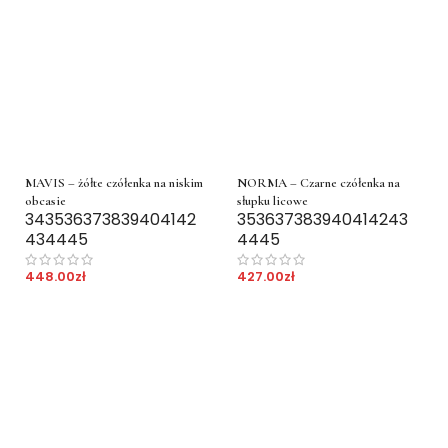
MAVIS – żółte czółenka na niskim
NORMA – Czarne czółenka na
obcasie
słupku licowe
34
35
36
37
38
39
40
41
42
35
36
37
38
39
40
41
42
43
43
44
45
44
45
448.00
zł
427.00
zł