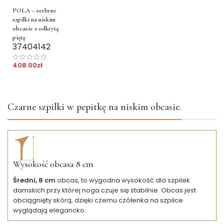
POLA – serbrne
szpilki na niskim
obcasie z odkrytą
piętą
37
40
41
42
408.00
zł
Czarne szpilki w pepitkę na niskim obcasie.
Wysokość obcasa 8 cm
Średni, 8 cm
obcas, to wygodna wysokość dla szpilek
damskich przy której noga czuje się stabilnie. Obcas jest
obciągnięty skórą, dzięki czemu czółenka na szpilce
wyglądają elegancko.