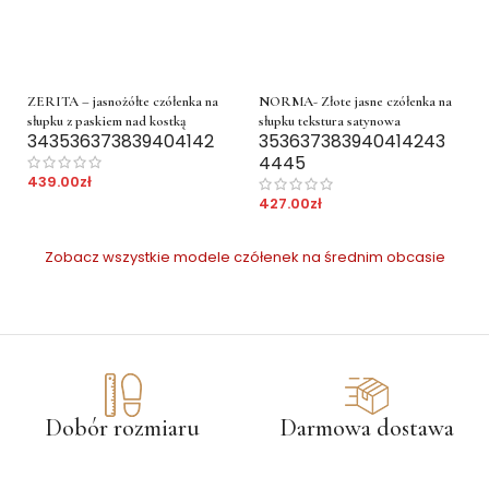
ZERITA – jasnożółte czółenka na
NORMA- Złote jasne czółenka na
słupku z paskiem nad kostką
słupku tekstura satynowa
34
35
36
37
38
39
40
41
42
35
36
37
38
39
40
41
42
43
44
45
439.00
zł
427.00
zł
Zobacz wszystkie modele czółenek na średnim obcasie
Dobór rozmiaru
Darmowa dostawa