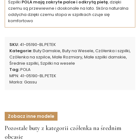
Szpilki
POLA mają zakryte palce i odkrytą pietę
, dzięki
czemu są przewiewne i doskonałe na lato. Skóra naturalna
oddycha dzięki czemu stopa w szpilkach czuje się
komfortowo
SKU:
41-05190-BL.PETEK
Kategorie:
Buty Damskie
,
Buty na Wesele
,
Czółenka i szpilki
,
Czółenka na szpilce
,
Małe Rozmiary
,
Małe szpilki damskie
,
Średnie szpilki
,
Szpilki na wesele
Tag:
POLA
MPN:
41-05190-BL.PETEK
Marka:
Gassu
Zobacz inne modele
Pozostałe buty z kategorii czółenka na średnim
obcasie