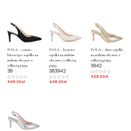
POLA – złote szpilki
POLA – czarne,
POLA – beżowe
na niskim obcasie z
błyszczące szpilki na
szpilki na niskim
odkrytą piętą
niskim obcasie z
obcasie z odkrytą
39
42
odkrytą piętą
piętą
38
38
39
42
408.00
zł
408.00
zł
408.00
zł