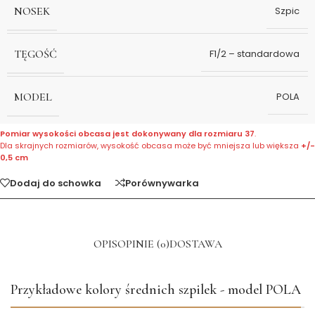
NOSEK
Szpic
TĘGOŚĆ
F1/2 – standardowa
MODEL
POLA
Pomiar wysokości obcasa jest dokonywany dla rozmiaru 37
.
Dla skrajnych rozmiarów, wysokość obcasa może być mniejsza lub większa
+/-
0,5 cm
Dodaj do schowka
Porównywarka
OPIS
OPINIE (0)
DOSTAWA
Przykładowe kolory średnich szpilek - model POLA