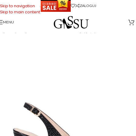
.
Skip to navigation
ZALOGUJ
Skip to main content
MENU
Strona główna
>
Sklep firmowy Gassu
>
Buty Damskie
>
POLA – czarne,
błyszczące szpilki na niskim obcasie z odkrytą piętą