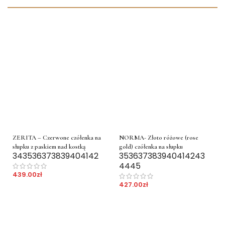
ZERITA – Czerwone czółenka na
NORMA- Złoto różowe (rose
słupku z paskiem nad kostką
gold) czółenka na słupku
34
35
36
37
38
39
40
41
42
35
36
37
38
39
40
41
42
43
44
45
439.00
zł
427.00
zł