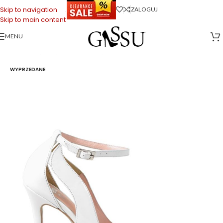
.
Skip to navigation
ZALOGUJ
Skip to main content
MENU
Strona główna
>
Sklep firmowy Gassu
>
Buty Damskie
>
TESS – Szpilki
białe z licowej skóry z paskiem i wycięciami
WYPRZEDANE