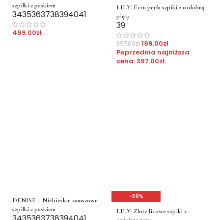
szpilki z paskiem
LILY- Ecru perła szpiki z ozdobną
34
35
36
37
38
39
40
41
piętą
39
499.00
zł
199.00
zł
397.00
zł
Poprzednia najniższa
cena:
397.00
zł
.
-50%
DENISE – Niebieskie zamszowe
szpilki z paskiem
LILY- Złote licowe szpiki z
34
35
36
37
38
39
40
41