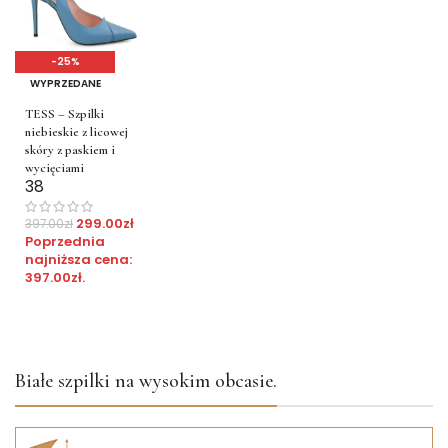
-25%
WYPRZEDANE
TESS – Szpilki
niebieskie z licowej
skóry z paskiem i
wycięciami
38
299.00
zł
397.00
zł
Poprzednia
najniższa cena:
397.00
zł
.
Białe szpilki na wysokim obcasie.