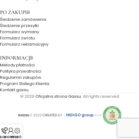
PO ZAKUPIE
Śledzenie zamówienia
Śledzenie przesyłki
Formularz wymiany
Formularz zwrotu
Formularz reklamacyjny
INFORMACJE
Metody płatności
Polityka prywatności
Regulamin zakupów
Program Stałego Klienta
Kontakt gassu
© 2026
Oficjalna strona Gassu
. All rights reserved
INDIGO group
GASSU
2022
CREATED
BY -
>>>>
ELEFON
KONTO
DOBÓR