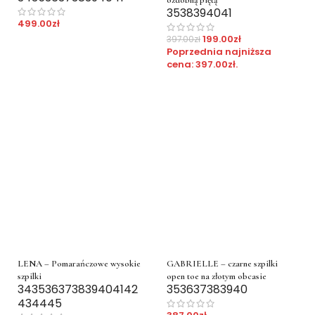
ozdobną piętą
35
38
39
40
41
499.00
zł
199.00
zł
397.00
zł
Poprzednia najniższa
cena:
397.00
zł
.
LENA – Pomarańczowe wysokie
GABRIELLE – czarne szpilki
szpilki
open toe na złotym obcasie
34
35
36
37
38
39
40
41
42
35
36
37
38
39
40
43
44
45