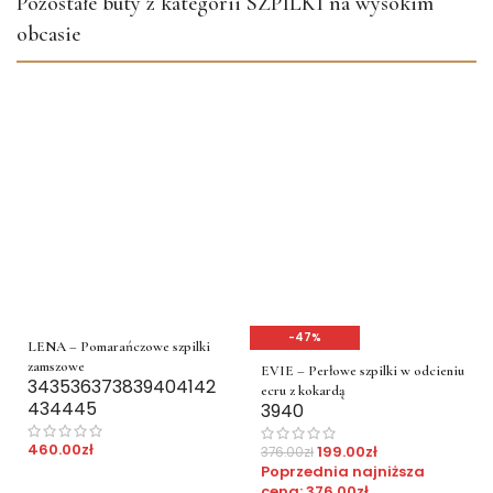
Pozostałe buty z kategorii SZPILKI na wysokim
obcasie
-47%
LENA – Pomarańczowe szpilki
zamszowe
EVIE – Perłowe szpilki w odcieniu
34
35
36
37
38
39
40
41
42
ecru z kokardą
43
44
45
39
40
460.00
zł
199.00
zł
376.00
zł
Poprzednia najniższa
cena:
376.00
zł
.