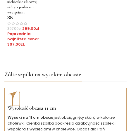
niebieskie z licowej
skóry z paskiem i
wycięciami
38
299.00
zł
397.00
zł
Poprzednia
najniższa cena:
397.00
zł
.
Żółte szpilki na wysokim obcasie.
Wysokość obcasa 11 cm
Wysoki na 11 cm obcas
jest obciągnięty skórą w kolorze
cholewki. Cienka szpilka podkreśla atrakcyjność szpilek i
współgra z wycięciami w cholewce. Obcas dla Pań