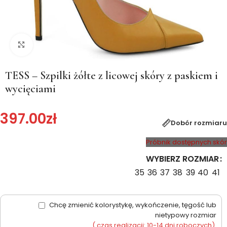
Kliknij, aby powiększyć
TESS – Szpilki żółte z licowej skóry z paskiem i
wycięciami
397.00
zł
Dobór rozmiaru
Próbnik dostępnych skór
WYBIERZ ROZMIAR
35
36
37
38
39
40
41
Chcę zmienić kolorystykę, wykończenie, tęgość lub
nietypowy rozmiar
( czas realizacji: 10-14 dni roboczych)