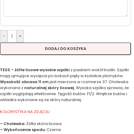
-
+
DODAJ DO KOSZYKA
TESS – żółte licowe wysokie szpilki
z paskiem wokół kostki. Szpilki
mają ujmujące wycięcia po bokach pięty w kształcie płomyków.
Wysokość obcasa 11 cm
jest mierzona w rozmiarze 37. Cholewka
wykonana z
naturalnej skóry licowej
. Wysoka szpilka sprawia, że
szpilki wyglądają efektownie. Tęgość butów: F1/2. Wnętrze butów i
wkładka wykonane są ze skóry naturalnej.
KOLORYSTYKA NA ZDJĘCIU
– Cholewka:
Żółta skóra licowa
– Wykończenie spodu:
Czarne