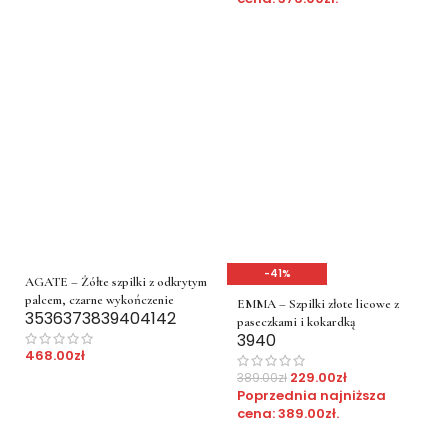
-41%
AGATE – Żółte szpilki z odkrytym
palcem, czarne wykończenie
EMMA – Szpilki złote licowe z
35
36
37
38
39
40
41
42
paseczkami i kokardką
39
40
468.00
zł
229.00
zł
389.00
zł
Poprzednia najniższa
cena:
389.00
zł
.