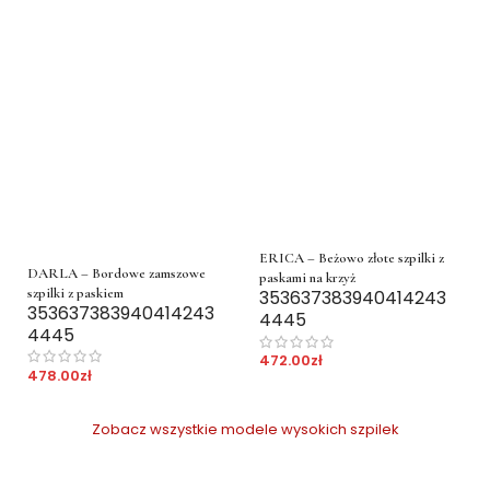
ERICA – Beżowo złote szpilki z
DARLA – Bordowe zamszowe
paskami na krzyż
szpilki z paskiem
35
36
37
38
39
40
41
42
43
35
36
37
38
39
40
41
42
43
44
45
44
45
472.00
zł
478.00
zł
Zobacz wszystkie modele wysokich szpilek