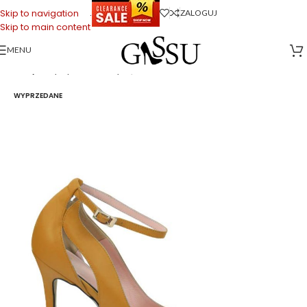
.
Skip to navigation
ZALOGUJ
Skip to main content
MENU
Strona główna
>
Sklep firmowy Gassu
>
Buty Damskie
>
TESS – Szpilki żółte
z licowej skóry z paskiem i wycięciami
WYPRZEDANE