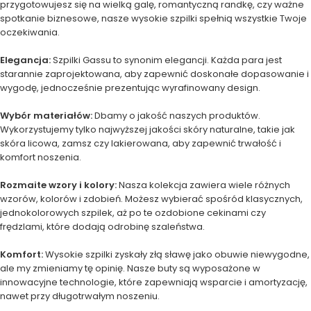
przygotowujesz się na wielką galę, romantyczną randkę, czy ważne
spotkanie biznesowe, nasze wysokie szpilki spełnią wszystkie Twoje
oczekiwania.
Elegancja:
Szpilki Gassu to synonim elegancji. Każda para jest
starannie zaprojektowana, aby zapewnić doskonałe dopasowanie i
wygodę, jednocześnie prezentując wyrafinowany design.
Wybór materiałów:
Dbamy o jakość naszych produktów.
Wykorzystujemy tylko najwyższej jakości skóry naturalne, takie jak
skóra licowa, zamsz czy lakierowana, aby zapewnić trwałość i
komfort noszenia.
Rozmaite wzory i kolory:
Nasza kolekcja zawiera wiele różnych
wzorów, kolorów i zdobień. Możesz wybierać spośród klasycznych,
jednokolorowych szpilek, aż po te ozdobione cekinami czy
frędzlami, które dodają odrobinę szaleństwa.
Komfort:
Wysokie szpilki zyskały złą sławę jako obuwie niewygodne,
ale my zmieniamy tę opinię. Nasze buty są wyposażone w
innowacyjne technologie, które zapewniają wsparcie i amortyzację,
nawet przy długotrwałym noszeniu.