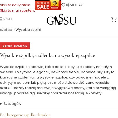
.
Skip to navigation
ZALOGUJ
Skip to main content
MENU
Strona główna
>
Buty Damskie
>
Czółenka i szpilki
>
Czółenka na
szpilce
>
Wysokie szpilki
SZPILKI DAMSKIE
Wysokie szpilki, czółenka na wysokiej szpilce
Wysokie szpilki to obuwie, które od lat fascynuje kobiety na całym
świecie. To symbol elegancji, pewności siebie i kobiecej siły. Czy to
klasyczne czółenka na wysokiej szpilce, czy odważne modele z
odkrytym palcem lub piętą, czy może stylowe skórzane wysokie
szpilki – każdy rodzaj ma swoje wyjątkowe cechy, które przyciągają
uwagę i podkreślają unikalny charakter noszącej je kobiety.
Szczegóły
Podkategorie szpilki damskie