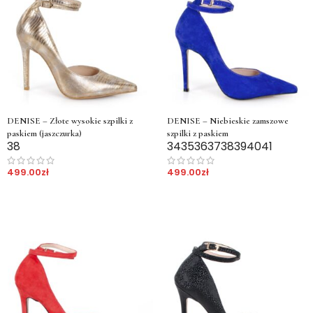
DENISE – Złote wysokie szpilki z
DENISE – Niebieskie zamszowe
paskiem (jaszczurka)
szpilki z paskiem
38
34
35
36
37
38
39
40
41
499.00
zł
499.00
zł