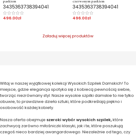
paskiem
czerwonym paskiem
34
35
36
37
38
39
40
41
34
35
36
37
38
39
40
41
496.00
zł
496.00
zł
Załaduj więcej produktów
Witaj w naszej wyjątkowej kolekcji Wysokich Szpilek Damskich! To
miejsce, gdzie elegancja spotyka się z kobiecą pewnością siebie,
tworząc niezrównany styl. Nasze wysokie szpilki damskie to nie tylko
obuwie, to prawdziwe dzieła sztuki, które podkreślają piękno i
osobowość każdej kobiety.
Nasza oferta obejmuje
szeroki wybór wysokich szpilek,
które
zachwycą zarówno miłośniczki klasyki, jak i te, które poszukują
czegoś nieco bardziej awangardowego. Niezależnie od tego, czy