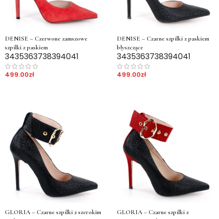
DENISE – Czerwone zamszowe
DENISE – Czarne szpilki z paskiem
szpilki z paskiem
błyszczące
34
35
36
37
38
39
40
41
34
35
36
37
38
39
40
41
499.00
zł
499.00
zł
GLORIA – Czarne szpilki z szerokim
GLORIA – Czarne szpilki z