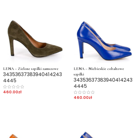
LENA – Zielone szpilki zamszowe
LENA – Niebieskie cobaltowe
34
35
36
37
38
39
40
41
42
43
szpilki
34
35
36
37
38
39
40
41
42
43
44
45
44
45
460.00
zł
460.00
zł