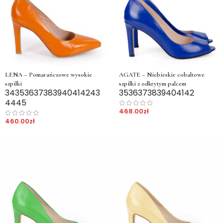
LENA – Pomarańczowe wysokie
AGATE – Niebieskie cobaltowe
szpilki
szpilki z odkrytym palcem
34
35
36
37
38
39
40
41
42
43
35
36
37
38
39
40
41
42
44
45
468.00
zł
460.00
zł