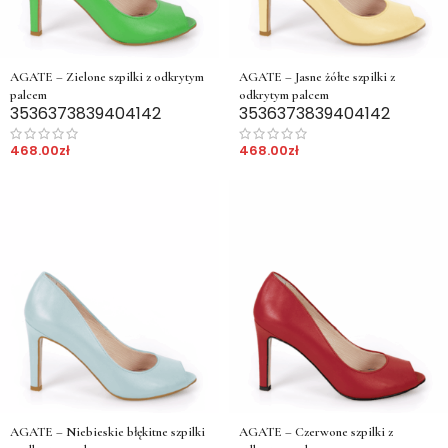
AGATE – Zielone szpilki z odkrytym
AGATE – Jasne żółte szpilki z
palcem
odkrytym palcem
35
36
37
38
39
40
41
42
35
36
37
38
39
40
41
42
468.00
zł
468.00
zł
AGATE – Niebieskie błękitne szpilki
AGATE – Czerwone szpilki z