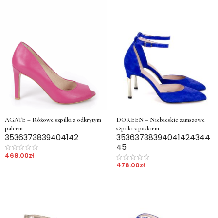
AGATE – Różowe szpilki z odkrytym
DOREEN – Niebieskie zamszowe
palcem
szpilki z paskiem
35
36
37
38
39
40
41
42
35
36
37
38
39
40
41
42
43
44
45
468.00
zł
478.00
zł