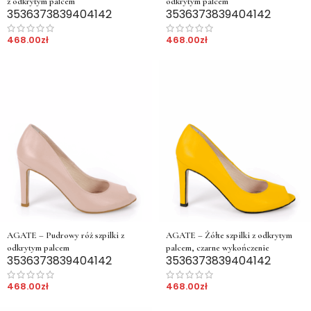
z odkrytym palcem
odkrytym palcem
35
36
37
38
39
40
41
42
35
36
37
38
39
40
41
42
468.00
zł
468.00
zł
AGATE – Pudrowy róż szpilki z
AGATE – Żółte szpilki z odkrytym
odkrytym palcem
palcem, czarne wykończenie
35
36
37
38
39
40
41
42
35
36
37
38
39
40
41
42
468.00
zł
468.00
zł