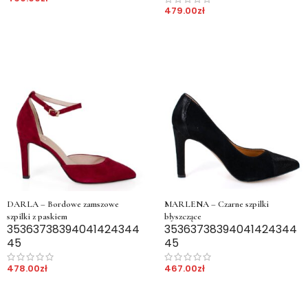
479.00
zł
DARLA – Bordowe zamszowe
MARLENA – Czarne szpilki
szpilki z paskiem
błyszczące
35
36
37
38
39
40
41
42
43
44
35
36
37
38
39
40
41
42
43
44
45
45
478.00
zł
467.00
zł