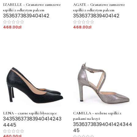
IZABELLE – Granatowe zamszowe
AGATE – Granatowe zamszowe
szpilki z odkrytym palcem
szpilki z odkrytym palcem
35
36
37
38
39
40
41
42
35
36
37
38
39
40
41
42
468.00
zł
468.00
zł
LENA – czarne szpilki błyszczące
CAMILLA – srebrne szpilki z
34
35
36
37
38
39
40
41
42
43
paskami na krzyż
35
36
37
38
39
40
41
42
43
44
44
45
45
460.00
zł