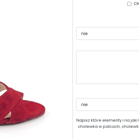
Ch
Napisz które elementy i na jak
cholewka w palcach, cholewka 