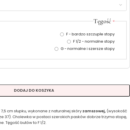
Tęgość
*
F - bardzo szczupłe stopy
F 1/2 - normalne stopy
G - normalne i szersze stopy
DODAJ DO KOSZYKA
 7,5 cm słupku, wykonane z naturalnej skóry
zamszowej,
(wysokość
ze 37). Cholewka w postaci szerokich pasków dobrze trzyma stopę,
. Tęgość butów to F 1/2.