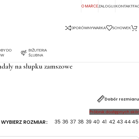
O MARCE
ZALOGUJ
KONTAKT
FA
0
PORÓWNYWARKA
SCHOWEK
BY DO
BIŻUTERIA
ÓW
ŚLUBNA
dały na słupku zamszowe
Dobór rozmiaru
Próbnik dostępnych skór
35
36
37
38
39
40
41
42
43
44
45
WYBIERZ ROZMIAR