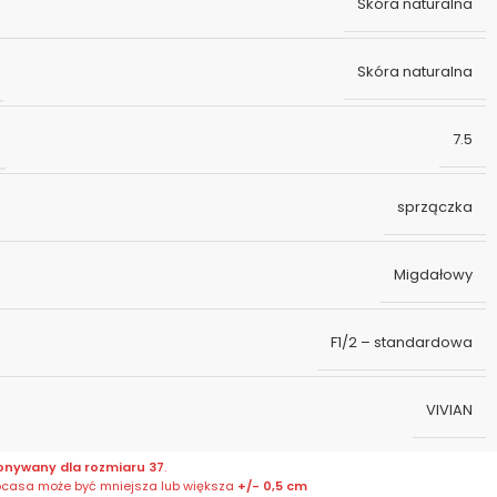
Skóra naturalna
Skóra naturalna
7.5
sprzączka
Migdałowy
F1/2 – standardowa
VIVIAN
onywany dla rozmiaru 37
.
bcasa może być mniejsza lub większa
+/- 0,5 cm