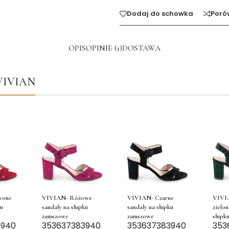
Dodaj do schowka
Poró
OPIS
OPINIE (1)
DOSTAWA
l VIVIAN
wone
VIVIAN- Różowe
VIVIAN- Czarne
VIVI
ku
sandały na słupku
sandały na słupku
zielon
zamszowe
zamszowe
słupk
39
40
35
36
37
38
39
40
35
36
37
38
39
40
35
3