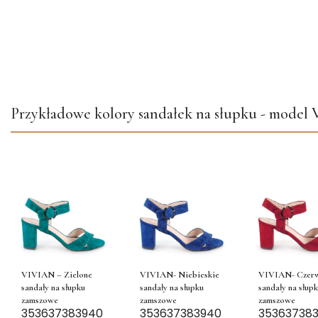
Przykładowe kolory sandałek na słupku - mode
VIVIAN – Zielone
VIVIAN- Niebieskie
VIVIAN- Czer
sandały na słupku
sandały na słupku
sandały na słup
zamszowe
zamszowe
zamszowe
35
36
37
38
39
40
35
36
37
38
39
40
35
36
37
38