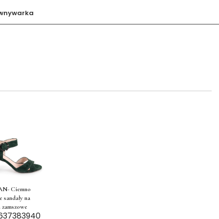
wnywarka
AN- Ciemno
e sandały na
u zamszowe
6
37
38
39
40