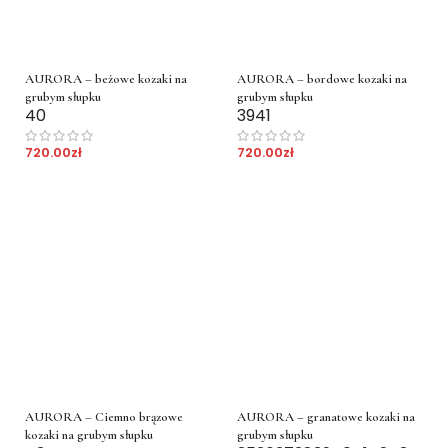
AURORA – beżowe kozaki na
AURORA – bordowe kozaki na
grubym słupku
grubym słupku
40
39
41
720.00
zł
720.00
zł
AURORA – Ciemno brązowe
AURORA – granatowe kozaki na
kozaki na grubym słupku
grubym słupku