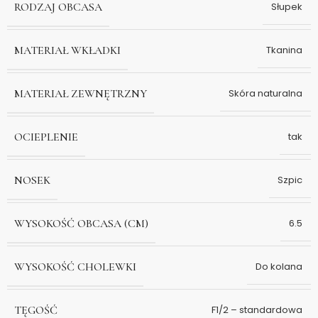
RODZAJ OBCASA
Słupek
MATERIAŁ WKŁADKI
Tkanina
MATERIAŁ ZEWNĘTRZNY
Skóra naturalna
OCIEPLENIE
tak
NOSEK
Szpic
WYSOKOŚĆ OBCASA (CM)
6.5
WYSOKOŚĆ CHOLEWKI
Do kolana
TĘGOŚĆ
F1/2 – standardowa