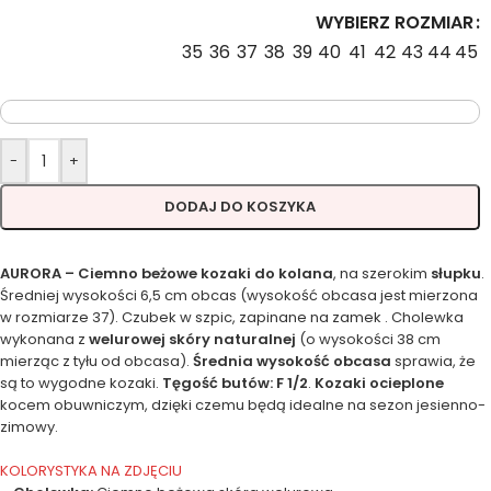
WYBIERZ ROZMIAR
35
36
37
38
39
40
41
42
43
44
45
-
+
DODAJ DO KOSZYKA
AURORA – Ciemno beżowe kozaki do kolana
, na szerokim
słupku
.
Średniej wysokości 6,5 cm obcas (wysokość obcasa jest mierzona
w rozmiarze 37). Czubek w szpic, zapinane na zamek . Cholewka
wykonana z
welurowej skóry naturalnej
(o wysokości 38 cm
mierząc z tyłu od obcasa).
Średnia wysokość obcasa
sprawia, że
są to wygodne kozaki.
Tęgość butów: F 1/2
.
Kozaki ocieplone
kocem obuwniczym, dzięki czemu będą idealne na sezon jesienno-
zimowy.
KOLORYSTYKA NA ZDJĘCIU