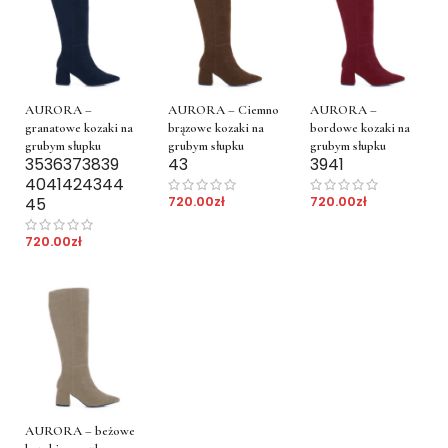
AURORA –
AURORA – Ciemno
AURORA –
granatowe kozaki na
brązowe kozaki na
bordowe kozaki na
grubym słupku
grubym słupku
grubym słupku
35
36
37
38
39
43
39
41
40
41
42
43
44
720.00
zł
720.00
zł
45
720.00
zł
AURORA – beżowe