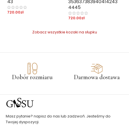
43
35
36
37
38
39
40
41
42
43
44
45
720.00
zł
720.00
zł
Zobacz wszystkie kozaki na słupku
Dobór rozmiaru
Darmowa dostawa
Masz pytanie? napisz do nas lub zadzwoń. Jesteśmy do
Twojej dyspozycji.