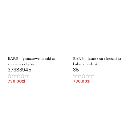
BARB – granatowe kozaki za
BARB – jasno szare kozaki za
kolano na słupku
kolano na słupku
37
38
39
45
38
730.00
zł
730.00
zł