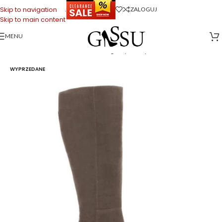
.
Skip to navigation
ZALOGUJ
Skip to main content
MENU
Strona główna
>
Sklep firmowy Gassu
>
Buty Damskie
>
Kozaki damskie
>
AURORA – ciemno beżowe kozaki na grubym słupku
WYPRZEDANE