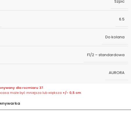
Szpic
6.5
Do kolana
F1/2 – standardowa
AURORA
onywany dla rozmiaru 37
.
bcasa może być mniejsza lub większa
+/- 0,5 cm
wnywarka