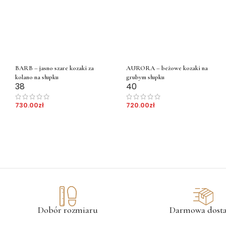
BARB – jasno szare kozaki za
AURORA – beżowe kozaki na
kolano na słupku
grubym słupku
38
40
730.00
zł
720.00
zł
Dobór rozmiaru
Darmowa dost