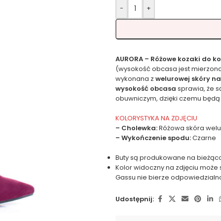
-
+
AURORA – Różowe kozaki do k
(wysokość obcasa jest mierzona
wykonana z
welurowej skóry na
wysokość obcasa
sprawia, że s
obuwniczym, dzięki czemu będą 
KOLORYSTYKA NA ZDJĘCIU
– Cholewka:
Różowa skóra wel
– Wykończenie spodu:
Czarne
Buty są produkowane na bieżąco
Kolor widoczny na zdjęciu może 
Gassu nie bierze odpowiedzialn
Udostępnij: