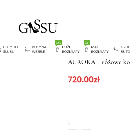
XXL
XS
BUTY DO
BUTY NA
DUŻE
MAŁE
OZDO
ŚLUBU
WESELE
ROZMIARY
ROZMIARY
BUT
AURORA – różowe kozaki na grubym słupku
AURORA – różowe koz
720.00
zł