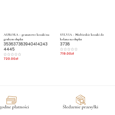
AURORA – granatowe kozaki na
SYLVIA – Niebieskie kozaki do
grubym słupku
kolana na słupku
35
36
37
38
39
40
41
42
43
37
38
44
45
719.00
zł
720.00
zł
godne płatności
Śledzenie przesyłki