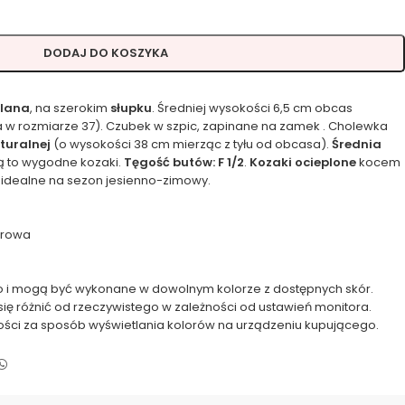
DODAJ DO KOSZYKA
olana
, na szerokim
słupku
. Średniej wysokości 6,5 cm obcas
 w rozmiarze 37). Czubek w szpic, zapinane na zamek . Cholewka
turalnej
(o wysokości 38 cm mierząc z tyłu od obcasa).
Średnia
ą to wygodne kozaki.
Tęgość butów: F 1/2
.
Kozaki ocieplone
kocem
idealne na sezon jesienno-zimowy.
urowa
 i mogą być wykonane w dowolnym kolorze z dostępnych skór.
się różnić od rzeczywistego w zależności od ustawień monitora.
ości za sposób wyświetlania kolorów na urządzeniu kupującego.