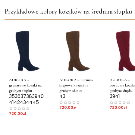
Przykładowe kolory kozaków na średnim słupk
AURORA –
AURORA – Ciemno
AURORA –
granatowe kozaki na
brązowe kozaki na
bordowe kozaki
grubym słupku
grubym słupku
grubym słupku
35
36
37
38
39
40
43
39
41
41
42
43
44
45
720.00
zł
720.00
zł
720.00
zł