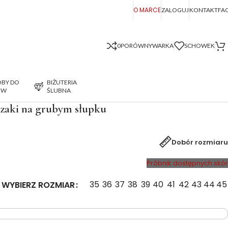
O MARCE
ZALOGUJ
KONTAKT
FA
0
PORÓWNYWARKA
SCHOWEK
BY DO
BIŻUTERIA
ÓW
ŚLUBNA
aki na grubym słupku
Dobór rozmiaru
Próbnik dostępnych skór
35
36
37
38
39
40
41
42
43
44
45
WYBIERZ ROZMIAR