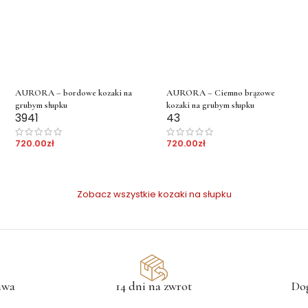
AURORA – bordowe kozaki na
AURORA – Ciemno brązowe
grubym słupku
kozaki na grubym słupku
39
41
43
720.00
zł
720.00
zł
Zobacz wszystkie kozaki na słupku
awa
14 dni na zwrot
Do