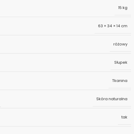
15 kg
63 × 34 × 14 cm
różowy
Słupek
Tkanina
Skóra naturalna
tak