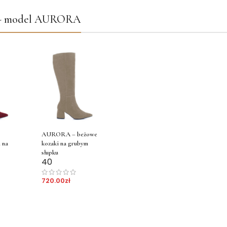
u - model AURORA
AURORA – beżowe
 na
kozaki na grubym
słupku
40
720.00
zł