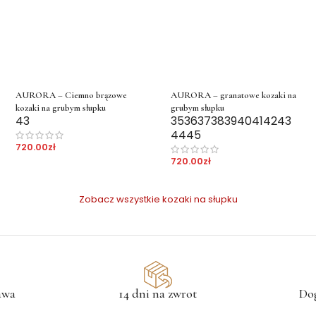
AURORA – Ciemno brązowe
AURORA – granatowe kozaki na
kozaki na grubym słupku
grubym słupku
43
35
36
37
38
39
40
41
42
43
44
45
720.00
zł
720.00
zł
Zobacz wszystkie kozaki na słupku
awa
14 dni na zwrot
Do