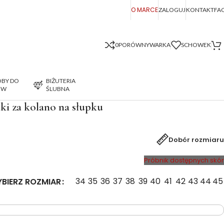
O MARCE
ZALOGUJ
KONTAKT
FA
0
PORÓWNYWARKA
SCHOWEK
BY DO
BIŻUTERIA
ÓW
ŚLUBNA
ki za kolano na słupku
Dobór rozmiaru
Próbnik dostępnych skór
34
35
36
37
38
39
40
41
42
43
44
45
BIERZ ROZMIAR