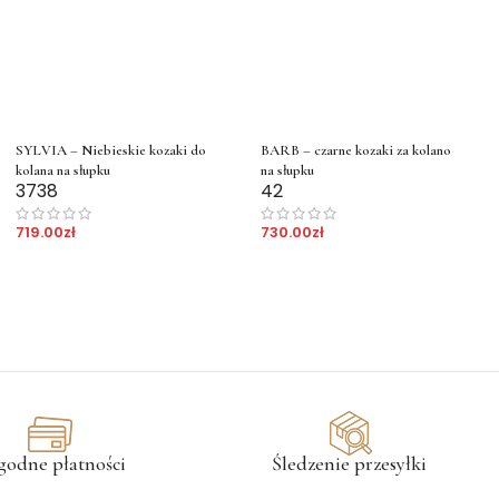
SYLVIA – Niebieskie kozaki do
BARB – czarne kozaki za kolano
kolana na słupku
na słupku
37
38
42
719.00
zł
730.00
zł
godne płatności
Śledzenie przesyłki