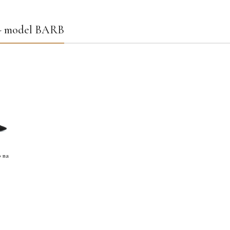
 - model BARB
o na