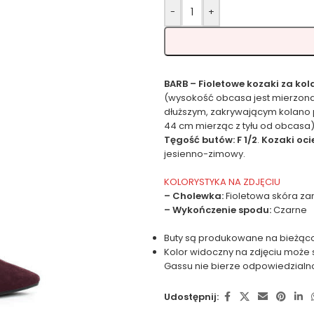
-
+
BARB – Fioletowe kozaki za ko
(wysokość obcasa jest mierzona
dłuższym, zakrywającym kolano
44 cm mierząc z tyłu od obcasa
Tęgość butów: F 1/2
.
Kozaki oci
jesienno-zimowy.
KOLORYSTYKA NA ZDJĘCIU
– Cholewka:
Fioletowa skóra z
– Wykończenie spodu:
Czarne
Buty są produkowane na bieżąco
Kolor widoczny na zdjęciu może 
Gassu nie bierze odpowiedzialn
Udostępnij: