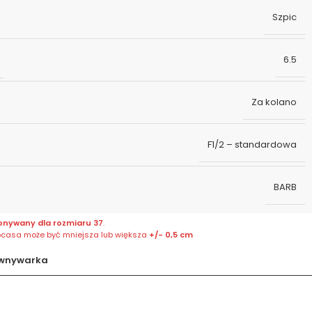
Szpic
6.5
Za kolano
F1/2 – standardowa
BARB
onywany dla rozmiaru 37
.
bcasa może być mniejsza lub większa
+/- 0,5 cm
wnywarka