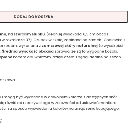
DODAJ DO KOSZYKA
lano
, na szerokim
słupku
. Średniej wysokości 6,5 cm obcas
 w rozmiarze 37). Czubek w szpic, zapinane na zamek . Cholewka z
 przodem, wykonana z
zamszowej skóry naturalnej
(o wysokości
).
Średnia wysokość obcasa
sprawia, że są to wygodne kozaki.
eplone
kocem obuwniczym, dzięki czemu będą idealne na sezon
amszowa
 i mogą być wykonane w dowolnym kolorze z dostępnych skór.
się różnić od rzeczywistego w zależności od ustawień monitora.
ości za sposób wyświetlania kolorów na urządzeniu kupującego.