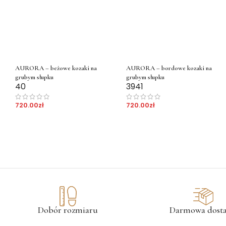
AURORA – beżowe kozaki na
AURORA – bordowe kozaki na
grubym słupku
grubym słupku
40
39
41
720.00
zł
720.00
zł
Dobór rozmiaru
Darmowa dost