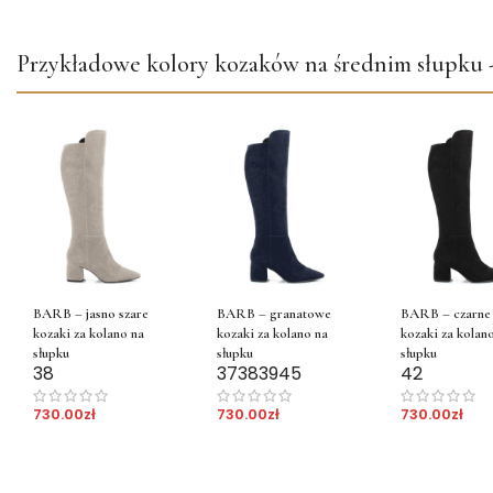
Przykładowe kolory kozaków na średnim słupku
BARB – jasno szare
BARB – granatowe
BARB – czarne
kozaki za kolano na
kozaki za kolano na
kozaki za kolan
słupku
słupku
słupku
38
37
38
39
45
42
730.00
zł
730.00
zł
730.00
zł