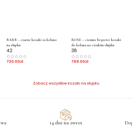
BARB – czarne kozaki za kolano
ROSE – ciemno brązowe kozaki
na słupku
do kolana na cienkim słupku
42
38
730.00
zł
769.00
zł
Zobacz wszystkie kozaki na słupku
awa
14 dni na zwrot
Do