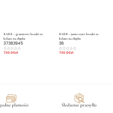
BARB – granatowe kozaki za
BARB – jasno szare kozaki za
kolano na słupku
kolano na słupku
37
38
39
45
38
730.00
zł
730.00
zł
godne płatności
Śledzenie przesyłki