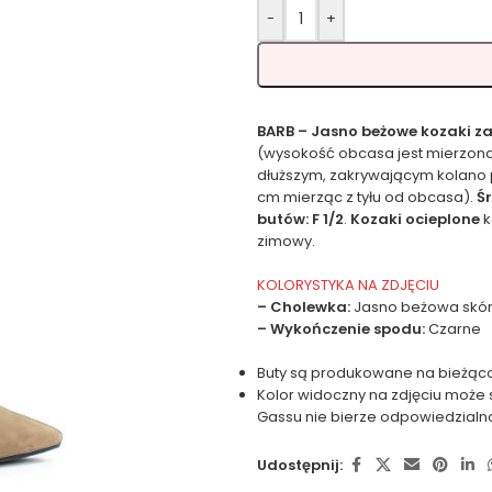
-
+
BARB – Jasno beżowe kozaki z
(wysokość obcasa jest mierzona
dłuższym, zakrywającym kolano
cm mierząc z tyłu od obcasa).
Ś
butów: F 1/2
.
Kozaki ocieplone
k
zimowy.
KOLORYSTYKA NA ZDJĘCIU
– Cholewka:
Jasno beżowa skó
– Wykończenie spodu:
Czarne
Buty są produkowane na bieżąco
Kolor widoczny na zdjęciu może 
Gassu nie bierze odpowiedzialn
Udostępnij: