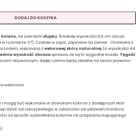
DODAJ DO KOSZYKA
a kolano
, na szerokim
słupku
. Średniej wysokości 6,5 cm obcas
 w rozmiarze 37). Czubek w szpic, zapinane na zamek . Cholewka z
 przodem, wykonana z
welurowej skóry naturalnej
(o wysokości 44
rednia wysokość obcasa
sprawia, że są to wygodne kozaki.
Tęgość
ocem obuwniczym, dzięki czemu będą idealne na sezon jesienno-
ra welurowa
 i mogą być wykonane w dowolnym kolorze z dostępnych skór.
się różnić od rzeczywistego w zależności od ustawień monitora.
ości za sposób wyświetlania kolorów na urządzeniu kupującego.