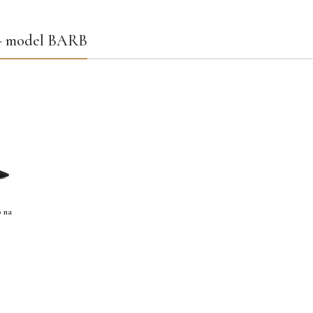
 - model BARB
o na