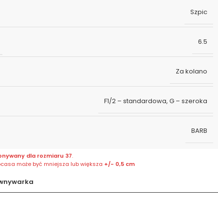
Szpic
6.5
Za kolano
F1/2 – standardowa
,
G – szeroka
BARB
onywany dla rozmiaru 37
.
bcasa może być mniejsza lub większa
+/- 0,5 cm
wnywarka