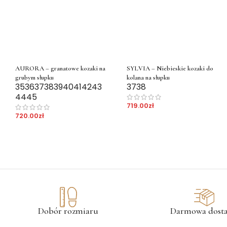
AURORA – granatowe kozaki na
SYLVIA – Niebieskie kozaki do
grubym słupku
kolana na słupku
35
36
37
38
39
40
41
42
43
37
38
44
45
719.00
zł
720.00
zł
Dobór rozmiaru
Darmowa dost