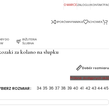
O MARCE
ZALOGUJ
KONTAKT
FA
0
PORÓWNYWARKA
SCHOWEK
BY DO
BIŻUTERIA
ÓW
ŚLUBNA
ozaki za kolano na słupku
Dobór rozmiaru
Próbnik dostępnych skór
34
35
36
37
38
39
40
41
42
43
44
45
BIERZ ROZMIAR