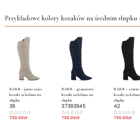
Przykładowe kolory kozaków na średnim słupku
BARB – jasno szare
BARB – granatowe
BARB – czarne
kozaki za kolano na
kozaki za kolano na
kozaki za kolan
słupku
słupku
słupku
38
37
38
39
45
42
730.00
zł
730.00
zł
730.00
zł