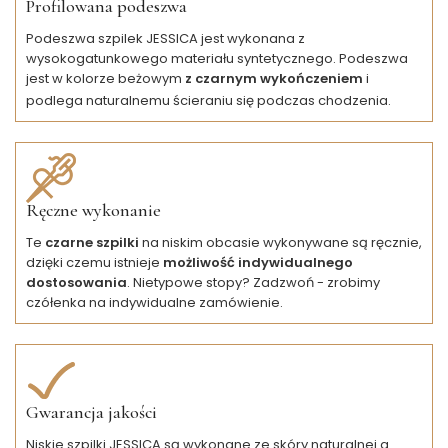
Profilowana podeszwa
Podeszwa szpilek JESSICA jest wykonana z
wysokogatunkowego materiału syntetycznego. Podeszwa
jest w kolorze beżowym
z czarnym wykończeniem
i
podlega naturalnemu ścieraniu się podczas chodzenia.
Ręczne wykonanie
Te
czarne szpilki
na niskim obcasie wykonywane są ręcznie,
dzięki czemu istnieje
możliwość indywidualnego
dostosowania
. Nietypowe stopy? Zadzwoń - zrobimy
czółenka na indywidualne zamówienie.
Gwarancja jakości
Niskie szpilki JESSICA są wykonane ze skóry naturalnej a