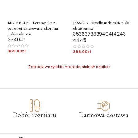
MICHELLE – Ecru szpilka z
JESSICA – Szpilki niebieskie niski
perłowej lakierowanej skóry na
obcas zamsz
35
36
37
38
39
40
41
42
43
niskim obcasie
37
40
41
44
45
369.00
zł
398.00
zł
Zobacz wszystkie modele niskich szpilek
Dobór rozmiaru
Darmowa dostawa