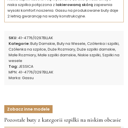
niska szpilka połączona z
lakierowaną skórą
zapewnia
wysoki komfort noszenia. Gassu na produkowane buty daje
2 letnią gwarancję na wady konstrukcyjne.
SKU:
41-4776/0297BLLAK
Kategorie:
Buty Damskie
,
Buty na Wesele
,
Czółenka i szpilki
,
Czółenka na szpilce
,
Duże Rozmiary
,
Duże szpilki damskie
,
Małe Rozmiary
,
Małe szpilki damskie
,
Niskie szpilki
,
Szpilki na
wesele
Tag:
JESSICA
MPN:
41-4776/0297BLLAK
Marka:
Gassu
Zobacz inne modele
Pozostałe buty z kategorii szpilki na niskim obcasie