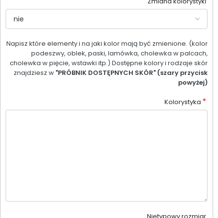
Zmiana kolorystyki
Napisz które elementy i na jaki kolor mają być zmienione. (kolor
podeszwy, oblek, paski, lamówka, cholewka w palcach,
cholewka w pięcie, wstawki itp.) Dostępne kolory i rodzaje skór
znajdziesz w
"PRÓBNIK DOSTĘPNYCH SKÓR" (szary przycisk
powyżej)
*
Kolorystyka
Nietypowy rozmiar