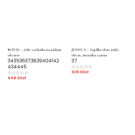
MAVIS – żółte czółenka na niskim
JESSICA – Szpilka złote niski
obcasie
obcas, mozaika czarna
34
35
36
37
38
39
40
41
42
37
43
44
45
329.00
zł
448.00
zł