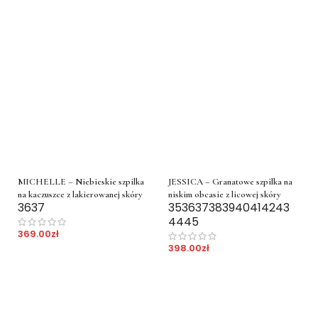
MICHELLE – Niebieskie szpilka
JESSICA – Granatowe szpilka na
na kaczuszce z lakierowanej skóry
niskim obcasie z licowej skóry
36
37
35
36
37
38
39
40
41
42
43
44
45
369.00
zł
398.00
zł