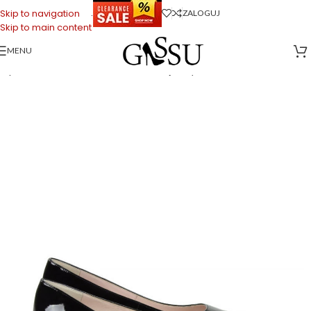
.
Skip to navigation
ZALOGUJ
Skip to main content
MENU
Strona główna
>
Sklep firmowy Gassu
>
Buty Damskie
>
JESSICA – Czarne
szpilka na niskim obcasie z lakierowanej skóry