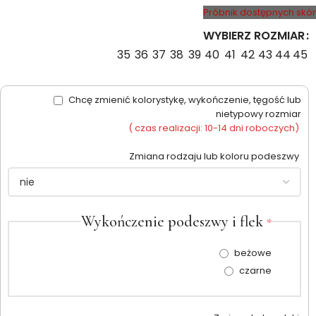
Próbnik dostępnych skór
WYBIERZ ROZMIAR
35
36
37
38
39
40
41
42
43
44
45
Chcę zmienić kolorystykę, wykończenie, tęgość lub
nietypowy rozmiar
( czas realizacji: 10-14 dni roboczych)
Zmiana rodzaju lub koloru podeszwy
Wykończenie podeszwy i flek
*
beżowe
czarne