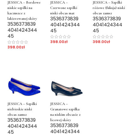
JESSICA – Bordowe
JESSICA –
JESSICA – Szpilki
niskie szpilki na
Czerwone szpilki
różowe (fuksja) niski
kaczuszce z
niski obcas mat
obcas zamsz
35
36
37
38
39
35
36
37
38
39
lakierowanej skóry
35
36
37
38
39
40
41
42
43
44
40
41
42
43
44
40
41
42
43
44
45
45
45
398.00
zł
398.00
zł
398.00
zł
JESSICA – Szpilki
JESSICA –
niebieskie niski
Granatowe szpilka
obcas zamsz
na niskim obcasie z
35
36
37
38
39
licowej skóry
35
36
37
38
39
40
41
42
43
44
40
41
42
43
44
45