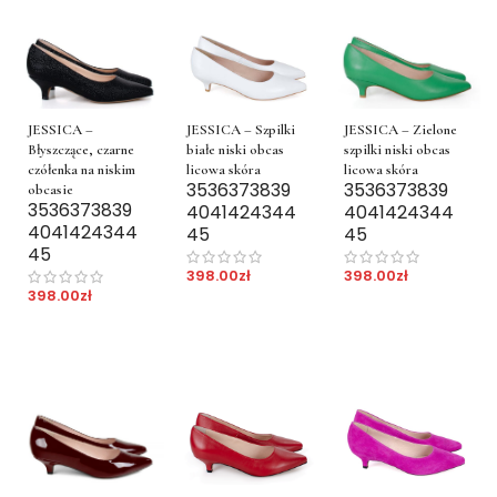
JESSICA – Szpilki
JESSICA –
JESSICA – Zielone
białe niski obcas
Błyszczące, czarne
szpilki niski obcas
licowa skóra
czółenka na niskim
licowa skóra
35
36
37
38
39
35
36
37
38
39
obcasie
35
36
37
38
39
40
41
42
43
44
40
41
42
43
44
40
41
42
43
44
45
45
45
398.00
zł
398.00
zł
398.00
zł