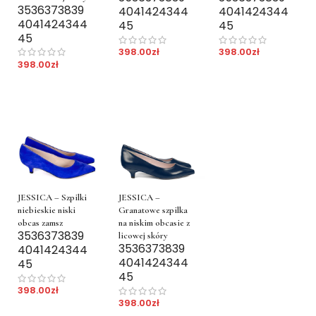
35
36
37
38
39
40
41
42
43
44
40
41
42
43
44
40
41
42
43
44
45
45
45
398.00
zł
398.00
zł
398.00
zł
JESSICA – Szpilki
JESSICA –
niebieskie niski
Granatowe szpilka
obcas zamsz
na niskim obcasie z
35
36
37
38
39
licowej skóry
35
36
37
38
39
40
41
42
43
44
40
41
42
43
44
45
45
398.00
zł
398.00
zł