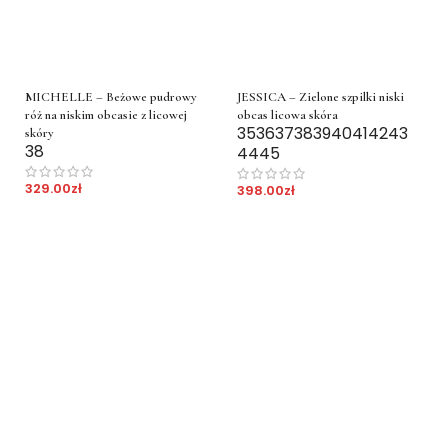
MICHELLE – Beżowe pudrowy
JESSICA – Zielone szpilki niski
róż na niskim obcasie z licowej
obcas licowa skóra
35
36
37
38
39
40
41
42
43
skóry
38
44
45
329.00
zł
398.00
zł