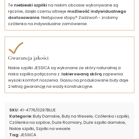
Te
niebieski szpilki
na niskim obcasie wykonywane są
ręcznie, dzięki czemu istnieje
możliwość indywidualnego
dostosowania
. Nietypowe stopy? Zadzwoń - zrobimy
czółenka na indywidualne zamówienie.
Gwarancja jakości
Niskie szpilki JESSICA są wykonane ze skóry naturalnej a
niska szpilka połączona z
lakierowaną skórą
zapewnia
wysoki komfort noszenia. Gassu na produkowane buty daje
2 letnią gwarancję na wady konstrukcyjne.
SKU:
41-4776/0297BLUE
Kategorie:
Buty Damskie
,
Buty na Wesele
,
Czółenka i szpilki
,
Czółenka na szpilce
,
Duże Rozmiary
,
Duże szpilki damskie
,
Niskie szpilki
,
Szpilki na wesele
Tag:
JESSICA