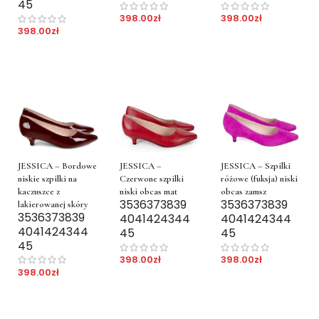
45
398.00
zł
398.00
zł
398.00
zł
JESSICA – Bordowe
JESSICA –
JESSICA – Szpilki
niskie szpilki na
Czerwone szpilki
różowe (fuksja) niski
kaczuszce z
niski obcas mat
obcas zamsz
35
36
37
38
39
35
36
37
38
39
lakierowanej skóry
35
36
37
38
39
40
41
42
43
44
40
41
42
43
44
40
41
42
43
44
45
45
45
398.00
zł
398.00
zł
398.00
zł