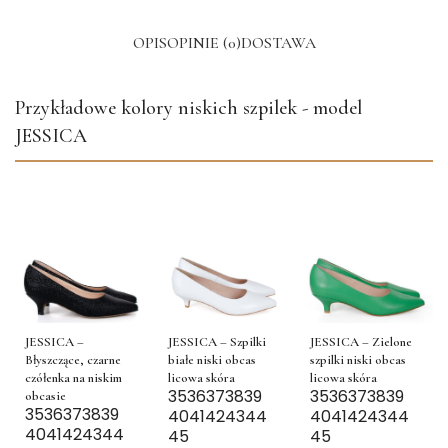
OPIS
OPINIE (0)
DOSTAWA
Przykładowe kolory niskich szpilek - model
JESSICA
JESSICA – Szpilki
JESSICA –
JESSICA – Zielone
białe niski obcas
Błyszczące, czarne
szpilki niski obcas
licowa skóra
czółenka na niskim
licowa skóra
35
36
37
38
39
35
36
37
38
39
obcasie
35
36
37
38
39
40
41
42
43
44
40
41
42
43
44
40
41
42
43
44
45
45