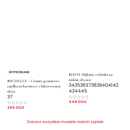
WYPRZEDANE
MAVIS -błękitne czółenka na
niskim obcasie
MICHELLE – Ciemne granatowe
34
35
36
37
38
39
40
41
42
szpilka na kaczuszce z lakierowanej
43
44
45
skóry
37
448.00
zł
369.00
zł
Zobacz wszystkie modele niskich szpilek