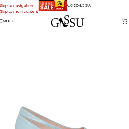
.
Skip to navigation
ZALOGUJ
Skip to main content
MENU
Strona główna
>
Sklep firmowy Gassu
>
Buty Damskie
>
JESSICA – Jasne
niebieskie szpilka, niskie szpilki z licowej skóry