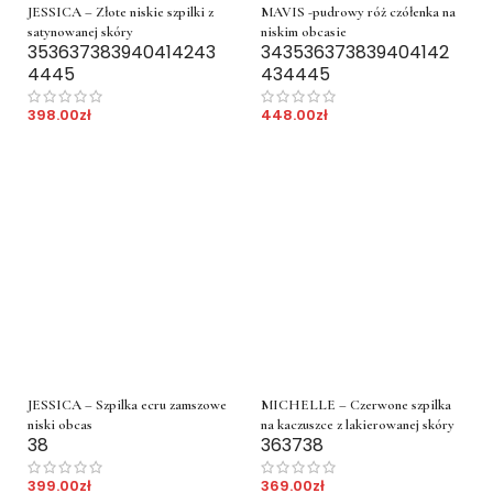
JESSICA – Złote niskie szpilki z
MAVIS -pudrowy róż czółenka na
satynowanej skóry
niskim obcasie
35
36
37
38
39
40
41
42
43
34
35
36
37
38
39
40
41
42
44
45
43
44
45
398.00
zł
448.00
zł
JESSICA – Szpilka ecru zamszowe
MICHELLE – Czerwone szpilka
niski obcas
na kaczuszce z lakierowanej skóry
38
36
37
38
399.00
zł
369.00
zł