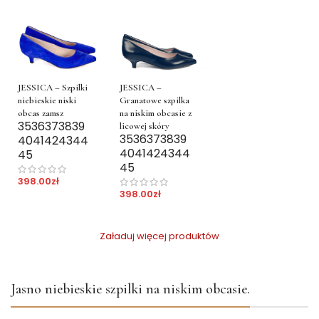
JESSICA – Szpilki
JESSICA –
niebieskie niski
Granatowe szpilka
obcas zamsz
na niskim obcasie z
35
36
37
38
39
licowej skóry
35
36
37
38
39
40
41
42
43
44
40
41
42
43
44
45
45
398.00
zł
398.00
zł
Załaduj więcej produktów
Jasno niebieskie szpilki na niskim obcasie.