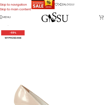
.
Skip to navigation
ZALOGUJ
Skip to main content
MENU
Strona główna
>
Sklep firmowy Gassu
>
Buty Damskie
>
NAHIA – Pudrowy-
róż szpilki lakierowane
-69%
WYPRZEDANE