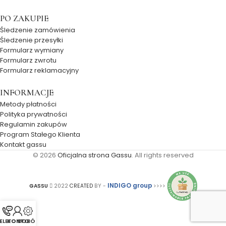
PO ZAKUPIE
Śledzenie zamówienia
Śledzenie przesyłki
Formularz wymiany
Formularz zwrotu
Formularz reklamacyjny
INFORMACJE
Metody płatności
Polityka prywatności
Regulamin zakupów
Program Stałego Klienta
Kontakt gassu
© 2026
Oficjalna strona Gassu
. All rights reserved
INDIGO group
GASSU
2022
CREATED
BY -
>>>>
ELEFON
KONTO
DOBÓR