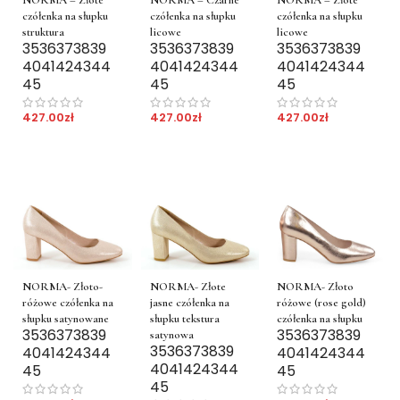
czółenka na słupku
czółenka na słupku
czółenka na słupku
struktura
licowe
licowe
35
36
37
38
39
35
36
37
38
39
35
36
37
38
39
40
41
42
43
44
40
41
42
43
44
40
41
42
43
44
45
45
45
427.00
zł
427.00
zł
427.00
zł
NORMA- Złoto-
NORMA- Złote
NORMA- Złoto
różowe czółenka na
jasne czółenka na
różowe (rose gold)
słupku satynowane
słupku tekstura
czółenka na słupku
35
36
37
38
39
35
36
37
38
39
satynowa
35
36
37
38
39
40
41
42
43
44
40
41
42
43
44
40
41
42
43
44
45
45
45