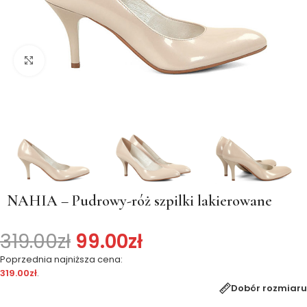
Kliknij, aby powiększyć
NAHIA – Pudrowy-róż szpilki lakierowane
319.00
zł
99.00
zł
Poprzednia najniższa cena:
319.00
zł
.
Dobór rozmiaru