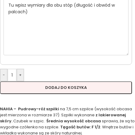
-
+
DODAJ DO KOSZYKA
NAHIA – Pudrowy-róż szpilki
na 7,5 cm szpilce (wysokość obcasa
jest mierzona w rozmiarze 37). Szpilki wykonane
z lakierowanej
skóry.
Czubek w szpic.
Średnia wysokość obcasa
sprawia, że są to
wygodne czółenka na szpilce.
Tęgość butów: F 1/2
. Wnętrze butów i
wkładka wykonane są ze skóry naturalnej.