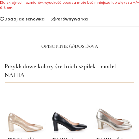
Dla skrajnych rozmiarów, wysokość obcasa może być mniejsza lub większa
+/-
0,5 cm
Dodaj do schowka
Porównywarka
OPIS
OPINIE (0)
DOSTAWA
Przykładowe kolory średnich szpilek - model
NAHIA
NORMA – Złote
NORMA – Czarne
NORMA – Złote