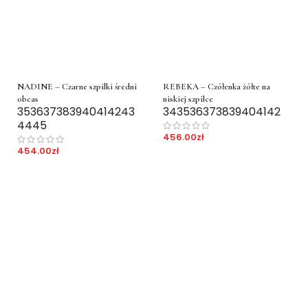
NADINE – Czarne szpilki średni
REBEKA – Czółenka żółte na
obcas
niskiej szpilce
35
36
37
38
39
40
41
42
43
34
35
36
37
38
39
40
41
42
44
45
456.00
zł
454.00
zł