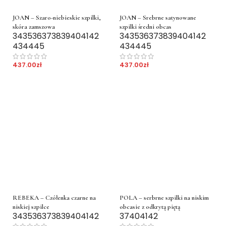
JOAN – Szaro-niebieskie szpilki,
JOAN – Srebrne satynowane
skóra zamszowa
szpilki średni obcas
34
35
36
37
38
39
40
41
42
34
35
36
37
38
39
40
41
42
43
44
45
43
44
45
437.00
zł
437.00
zł
REBEKA – Czółenka czarne na
POLA – serbrne szpilki na niskim
niskiej szpilce
obcasie z odkrytą piętą
34
35
36
37
38
39
40
41
42
37
40
41
42