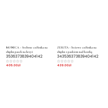
MONICA – Srebrne czółenka na
ZERITA – beżowe czółenka na
słupku pasek na krzyż
słupku z paskiem nad kostką
35
36
37
38
39
40
41
42
34
35
36
37
38
39
40
41
42
405.00
zł
439.00
zł