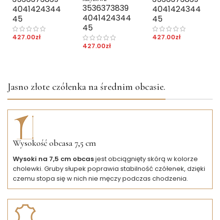
35
36
37
38
39
40
41
42
43
44
40
41
42
43
44
40
41
42
43
44
45
45
45
427.00
zł
427.00
zł
427.00
zł
Jasno złote czółenka na średnim obcasie.
Wysokość obcasa 7,5 cm
Wysoki na 7,5 cm obcas
jest obciągnięty skórą w kolorze
cholewki. Gruby słupek poprawia stabilność czółenek, dzięki
czemu stopa się w nich nie męczy podczas chodzenia.