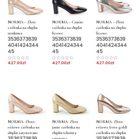
NORMA – Złote
NORMA – Czarne
NORMA – Złote
czółenka na słupku
czółenka na słupku
czółenka na słupku
struktura
licowe
licowe
35
36
37
38
39
35
36
37
38
39
35
36
37
38
39
40
41
42
43
44
40
41
42
43
44
40
41
42
43
44
45
45
45
427.00
zł
427.00
zł
427.00
zł
NORMA- Złoto-
NORMA- Złote
NORMA- Złoto
różowe czółenka na
jasne czółenka na
różowe (rose gold)
słupku satynowane
słupku tekstura
czółenka na słupku
35
36
37
38
39
35
36
37
38
39
satynowa