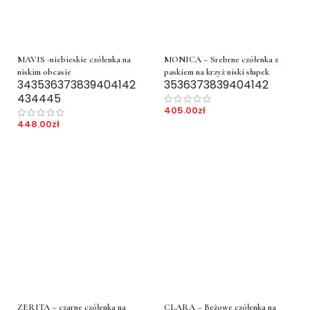
MAVIS -niebieskie czółenka na
MONICA – Srebrne czółenka z
niskim obcasie
paskiem na krzyż niski słupek
34
35
36
37
38
39
40
41
42
35
36
37
38
39
40
41
42
43
44
45
405.00
zł
448.00
zł
ZERITA – czarne czółenka na
CLARA – Beżowe czółenka na