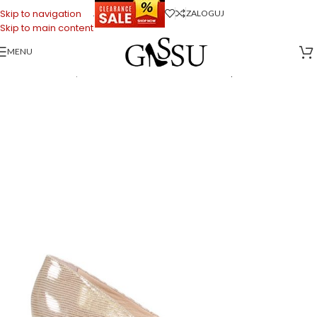
.
Skip to navigation
ZALOGUJ
Skip to main content
MENU
Strona główna
>
Sklep firmowy Gassu
>
Buty Damskie
>
Czółenka i szpilki
>
Czółenka na słupku
>
NORMA – Złote czółenka na słupku struktura