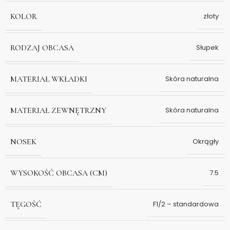
KOLOR
złoty
RODZAJ OBCASA
Słupek
MATERIAŁ WKŁADKI
Skóra naturalna
MATERIAŁ ZEWNĘTRZNY
Skóra naturalna
NOSEK
Okrągły
WYSOKOŚĆ OBCASA (CM)
7.5
TĘGOŚĆ
F1/2 – standardowa