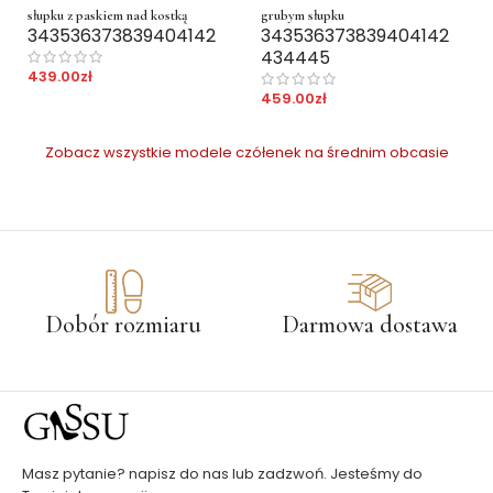
słupku z paskiem nad kostką
grubym słupku
34
35
36
37
38
39
40
41
42
34
35
36
37
38
39
40
41
42
43
44
45
439.00
zł
459.00
zł
Zobacz wszystkie modele czółenek na średnim obcasie
Dobór rozmiaru
Darmowa dostawa
Masz pytanie? napisz do nas lub zadzwoń. Jesteśmy do