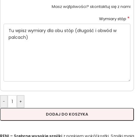
Masz wątpliwości? skontaktuj się z nami
*
Wymiary stóp
-
+
DODAJ DO KOSZYKA
RENI – Srebrne wysokie szpilki
z paskiem wokół kostki. Szpilki mają