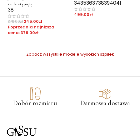
34
35
36
37
38
39
40
41
z odkrytą piętą
38
499.00
zł
245.00
zł
379.00
zł
Poprzednia najniższa
cena:
379.00
zł
.
Zobacz wszystkie modele wysokich szpilek
Dobór rozmiaru
Darmowa dostawa