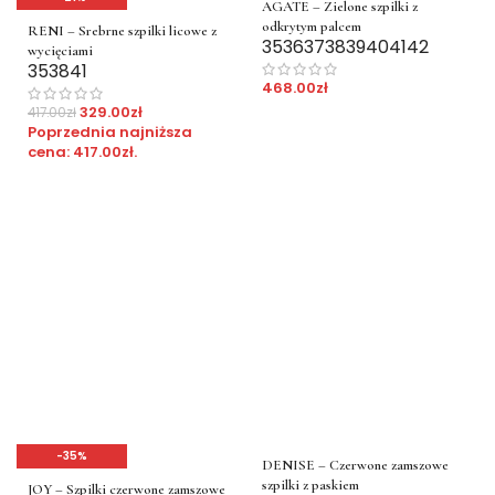
AGATE – Zielone szpilki z
odkrytym palcem
RENI – Srebrne szpilki licowe z
35
36
37
38
39
40
41
42
wycięciami
35
38
41
468.00
zł
329.00
zł
417.00
zł
Poprzednia najniższa
cena:
417.00
zł
.
-35%
DENISE – Czerwone zamszowe
szpilki z paskiem
JOY – Szpilki czerwone zamszowe