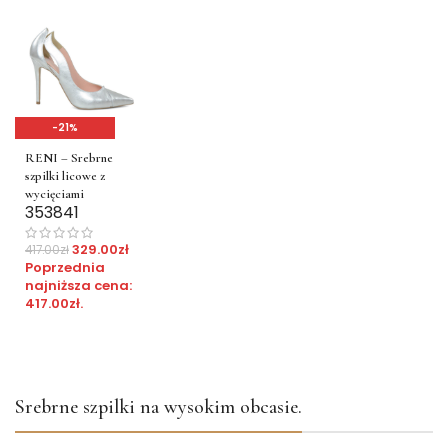
-21%
RENI – Srebrne
szpilki licowe z
wycięciami
35
38
41
329.00
zł
417.00
zł
Poprzednia
najniższa cena:
417.00
zł
.
Srebrne szpilki na wysokim obcasie.