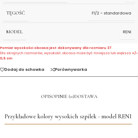
TĘGOŚĆ
F1/2 – standardowa
MODEL
RENI
Pomiar wysokości obcasa jest dokonywany dla rozmiaru 37
.
Dla skrajnych rozmiarów, wysokość obcasa może być mniejsza lub większa
+/-
0,5 cm
Dodaj do schowka
Porównywarka
OPIS
OPINIE (0)
DOSTAWA
Przykładowe kolory wysokich szpilek - model RENI