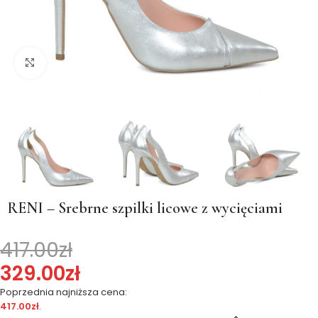
Kliknij, aby powiększyć
RENI – Srebrne szpilki licowe z wycięciami
417.00
zł
329.00
zł
Poprzednia najniższa cena:
417.00
zł
.