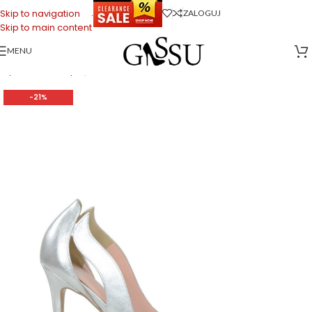
.
Skip to navigation
ZALOGUJ
Skip to main content
MENU
Strona główna
>
Sklep firmowy Gassu
>
Buty Damskie
>
RENI – Srebrne
szpilki licowe z wycięciami
-21%