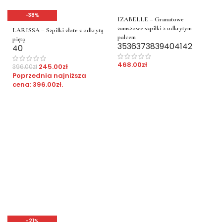
-38%
IZABELLE – Granatowe
zamszowe szpilki z odkrytym
LARISSA – Szpilki złote z odkrytą
palcem
piętą
35
36
37
38
39
40
41
42
40
468.00
zł
245.00
zł
396.00
zł
Poprzednia najniższa
cena:
396.00
zł
.
-21%