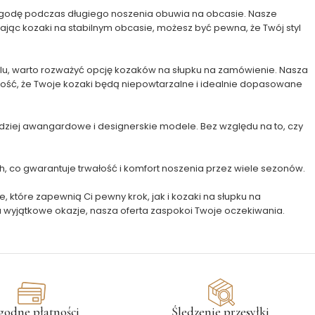
 wygodę podczas długiego noszenia obuwia na obcasie. Nasze
ając kozaki na stabilnym obcasie, możesz być pewna, że Twój styl
ylu, warto rozważyć opcję kozaków na słupku na zamówienie. Nasza
ność, że Twoje kozaki będą niepowtarzalne i idealnie dopasowane
dziej awangardowe i designerskie modele. Bez względu na to, czy
h, co gwarantuje trwałość i komfort noszenia przez wiele sezonów.
, które zapewnią Ci pewny krok, jak i kozaki na słupku na
a wyjątkowe okazje, nasza oferta zaspokoi Twoje oczekiwania.
godne płatności
Śledzenie przesyłki