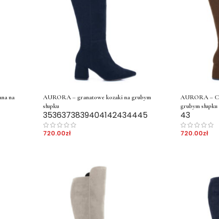
ana na
AURORA – granatowe kozaki na grubym
AURORA – Cie
słupku
grubym słupku
35
36
37
38
39
40
41
42
43
44
45
43
720.00
zł
720.00
zł