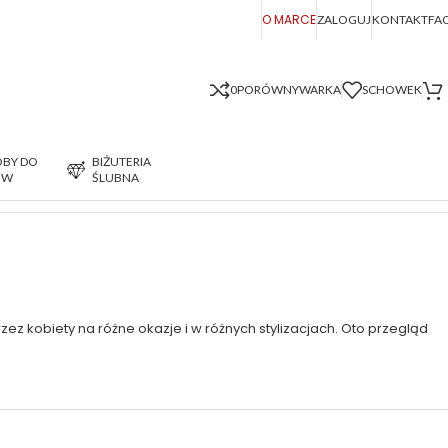
O MARCE
ZALOGUJ
KONTAKT
FA
0
PORÓWNYWARKA
SCHOWEK
BY DO
BIŻUTERIA
ÓW
ŚLUBNA
Wyświetlanie wszystkich wyników: 9
zez kobiety na różne okazje i w różnych stylizacjach. Oto przegląd