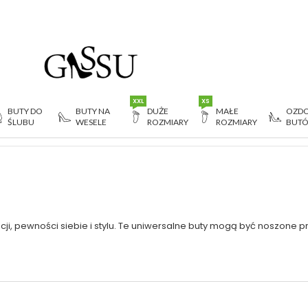
XXL
XS
BUTY DO
BUTY NA
DUŻE
MAŁE
OZDO
ŚLUBU
WESELE
ROZMIARY
ROZMIARY
BUT
cji, pewności siebie i stylu. Te uniwersalne buty mogą być noszone pr