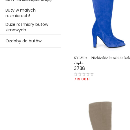
Buty w małych
rozmiarach!
Duże rozmiary butów
zimowych
Ozdoby do butów
SYLVIA – Niebieskie kozaki do kol
słupku
37
38
719.00
zł