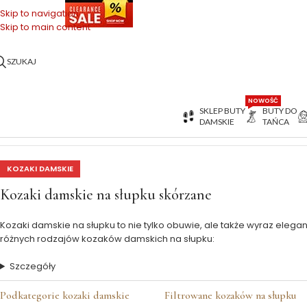
OŃCÓWKI SERII
Skip to navigation
Skip to main content
SZUKAJ
NOWOŚĆ
SKLEP BUTY
BUTY DO
DAMSKIE
TAŃCA
Strona główna
>
Buty Damskie
>
Kozaki damskie
>
Kozaki na słupku
KOZAKI DAMSKIE
Kozaki damskie na słupku skórzane
Kozaki damskie na słupku to nie tylko obuwie, ale także wyraz elegan
różnych rodzajów kozaków damskich na słupku:
Szczegóły
Podkategorie kozaki damskie
Filtrowane kozaków na słupku