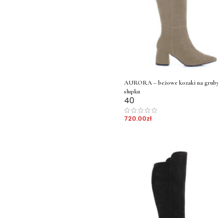
AURORA – beżowe kozaki na grub
słupku
40
720.00
zł