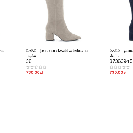
ym
BARB – jasno szare kozaki za kolano na
BARB – granat
słupku
słupku
38
37
38
39
45
730.00
zł
730.00
zł