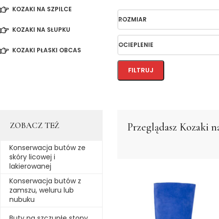
KOZAKI NA SZPILCE
ROZMIAR
KOZAKI NA SŁUPKU
OCIEPLENIE
KOZAKI PŁASKI OBCAS
FILTRUJ
ZOBACZ TEŻ
Przeglądasz
Kozaki n
Konserwacja butów ze
skóry licowej i
lakierowanej
Konserwacja butów z
zamszu, weluru lub
nubuku
Buty na szczupłe stopy