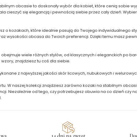
stabilnym obcasie to doskonały wybór dla kobiet, które cenią sobie
a cieszyć się elegancją i pewnością siebie przez cały dzień. Wybier
ysz o kozakach, które idealnie pasują do Twojego indywidualnego st
oraz wysokości obcasa do Twoich preferencji. Dzięki temu masz pew
obejmuje wiele różnych stylów, od klasycznych i eleganckich po bar
wzory, znajdziesz tu coś dla siebie.
ykonane z najwyższej jakości skór licowych, nubukowych i welurowyc
tu. W naszej kolekcji znajdziesz zarówno kozaki na stabilnym obcasie
i. Niezależnie od tego, czy potrzebujesz obuwia na co dzień czy n
.
awa
14 dni na zwrot
Do