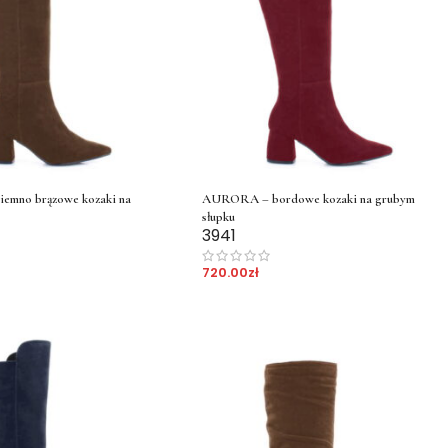
mno brązowe kozaki na
AURORA – bordowe kozaki na grubym
słupku
39
41
720.00
zł