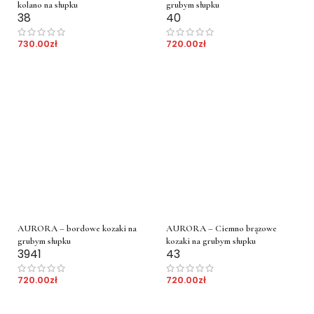
kolano na słupku
grubym słupku
38
40
730.00
zł
720.00
zł
AURORA – bordowe kozaki na
AURORA – Ciemno brązowe
grubym słupku
kozaki na grubym słupku
39
41
43
720.00
zł
720.00
zł