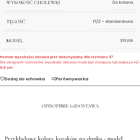
WYSOKOŚĆ CHOLEWKI
Do kolana
TĘGOŚĆ
F1/2 – standardowa
MODEL
SYLVIA
Pomiar wysokości obcasa jest dokonywany dla rozmiaru 37
.
Dla skrajnych rozmiarów, wysokość obcasa może być mniejsza lub większa
+/-
0,5 cm
Dodaj do schowka
Porównywarka
OPIS
OPINIE (0)
DOSTAWA
Przykładowe kolory kozaków na słupku - model