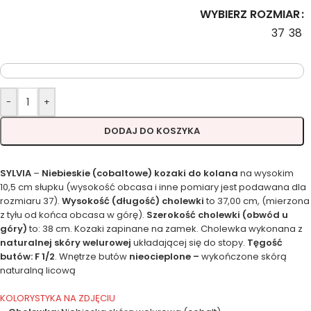
WYBIERZ ROZMIAR
37
38
-
+
DODAJ DO KOSZYKA
SYLVIA
–
Niebieskie (cobaltowe) kozaki do kolana
na wysokim
10,5 cm słupku (wysokość obcasa i inne pomiary jest podawana dla
rozmiaru 37).
Wysokość (długość) cholewki
to 37,00 cm, (mierzona
z tyłu od końca obcasa w górę).
Szerokość cholewki (obwód u
góry)
to: 38 cm. Kozaki zapinane na zamek. Cholewka wykonana z
naturalnej skóry welurowej
układającej się do stopy.
Tęgość
butów: F 1/2
. Wnętrze butów
nieocieplone –
wykończone skórą
naturalną licową
KOLORYSTYKA NA ZDJĘCIU