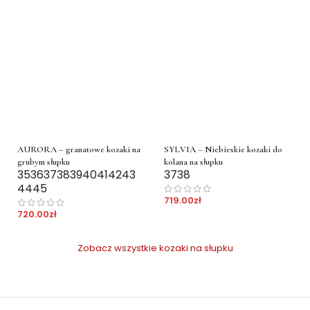
AURORA – granatowe kozaki na
SYLVIA – Niebieskie kozaki do
grubym słupku
kolana na słupku
35
36
37
38
39
40
41
42
43
37
38
44
45
719.00
zł
720.00
zł
Zobacz wszystkie kozaki na słupku