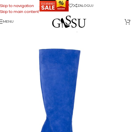
.
Skip to navigation
ZALOGUJ
Skip to main content
MENU
Strona główna
>
Sklep firmowy Gassu
>
Buty Damskie
>
Kozaki damskie
>
SYLVIA – Niebieskie kozaki do kolana na słupku